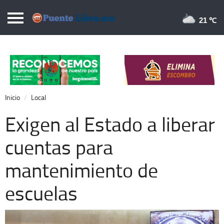
Puentelibre.mx
21 
Inicio
Local
Nacional
Inicio
Local
Opinión
Exigen al Estado a liberar
Cronos
cuentas para
Economía
mantenimiento de
Espectáculos
Deportes
escuelas
Extra +