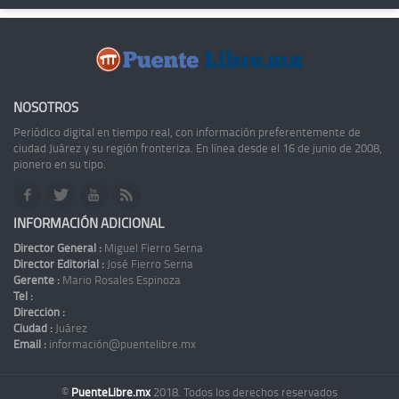
NOSOTROS
Periódico digital en tiempo real, con información preferentemente de
ciudad Juárez y su región fronteriza. En línea desde el 16 de junio de 2008,
pionero en su tipo.
INFORMACIÓN ADICIONAL
Director General :
Miguel Fierro Serna
Director Editorial :
José Fierro Serna
Gerente :
Mario Rosales Espinoza
Tel :
Dirección :
Ciudad :
Juárez
Email :
información@puentelibre.mx
©
PuenteLibre.mx
2018. Todos los derechos reservados