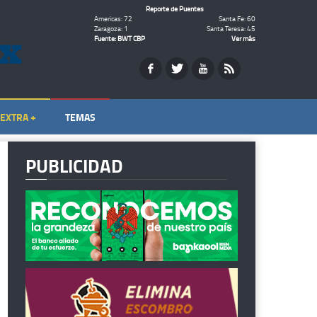
Reporte de Puentes
Americas: 72
Santa Fe: 60
Zaragoza: 1
Santa Teresa: 45
Fuente: BWT CBP
Ver más
EXTRA +
TEMAS
PUBLICIDAD