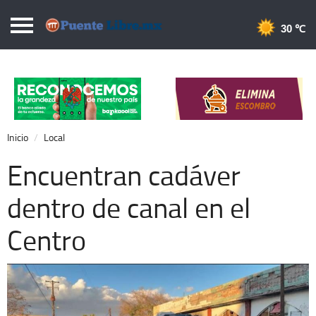
Puentelibre.mx
30 
Inicio
Local
Nacional
Inicio
Local
Opinión
Encuentran cadáver
Cronos
dentro de canal en el
Economía
Centro
Espectáculos
Deportes
Extra +