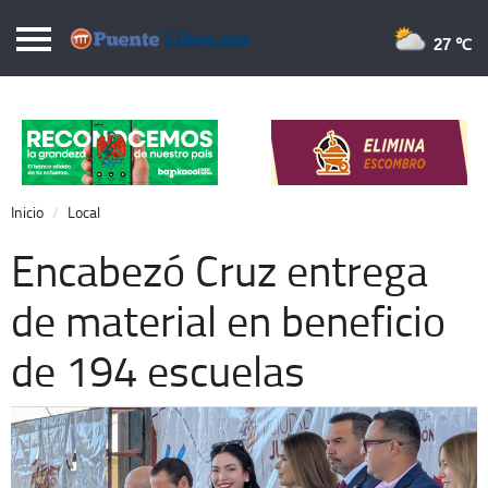
Puentelibre.mx
27 
Inicio
Local
Nacional
Inicio
Local
Opinión
Encabezó Cruz entrega
Cronos
de material en beneficio
Economía
de 194 escuelas
Espectáculos
Deportes
Extra +