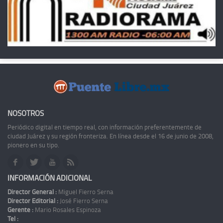
NOSOTROS
Periódico digital en tiempo real, con información preferentemente de
ciudad Juárez y su región fronteriza. En línea desde el 16 de junio de 2008,
pionero en su tipo.
INFORMACIÓN ADICIONAL
Director General :
Miguel Fierro Serna
Director Editorial :
José Fierro Serna
Gerente :
Mario Rosales Espinoza
Tel :