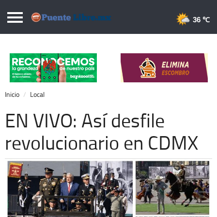
Puentelibre.mx
36 
Inicio
Local
Nacional
Inicio
Local
Opinión
EN VIVO: Así desfile
Cronos
revolucionario en CDMX
Economía
Espectáculos
Deportes
Extra +