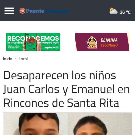
Puentelibre.mx
36 
Inicio
Local
Nacional
Inicio
Local
Opinión
Desaparecen los niños
Cronos
Juan Carlos y Emanuel en
Economía
Rincones de Santa Rita
Espectáculos
Deportes
Extra +