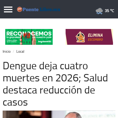
Puentelibre.mx
35 
Inicio
Local
Nacional
Inicio
Local
Opinión
Dengue deja cuatro
Cronos
muertes en 2026; Salud
Economía
destaca reducción de
Espectáculos
Deportes
casos
Extra +