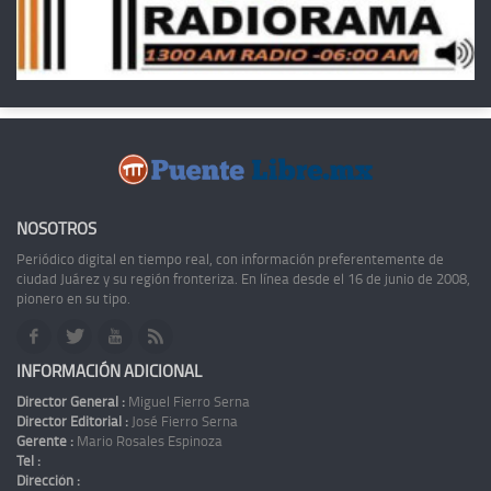
NOSOTROS
Periódico digital en tiempo real, con información preferentemente de
ciudad Juárez y su región fronteriza. En línea desde el 16 de junio de 2008,
pionero en su tipo.
INFORMACIÓN ADICIONAL
Director General :
Miguel Fierro Serna
Director Editorial :
José Fierro Serna
Gerente :
Mario Rosales Espinoza
Tel :
Dirección :