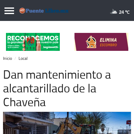
Puentelibre.mx
24 
Inicio
Local
Nacional
Inicio
Local
Opinión
Dan mantenimiento a
Cronos
alcantarillado de la
Economía
Chaveña
Espectáculos
Deportes
Extra +