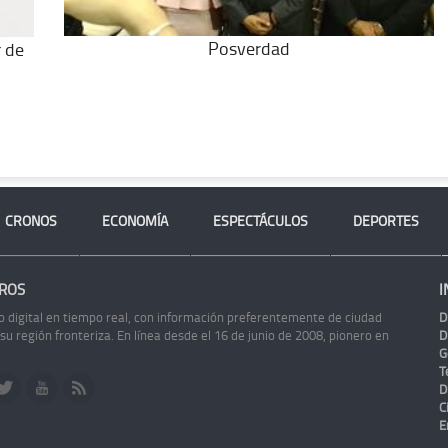
Posverdad
r de
CRONOS
ECONOMÍA
ESPECTÁCULOS
DEPORTES
ROS
I
o digital en tiempo real, con información preferentemente de ciudad
D
 su región fronteriza. En línea desde el 16 de junio de 2008, pionero en
D
G
Te
D
C
E