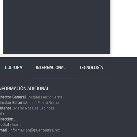
CULTURA
INTERNACIONAL
TECNOLOGÍA
NFORMACIÓN ADICIONAL
irector General :
Miguel Fierro Serna
irector Editorial :
José Fierro Serna
erente :
Mario Rosales Espinoza
l :
irección :
iudad :
Juárez
mail :
información@puentelibre.mx