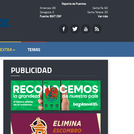
Reporte de Puentes
Americas: 80
Santa Fe: 60
Zaragoza: 5
Santa Teresa: 30
Fuente: BWT CBP
Ver más
EXTRA +
TEMAS
PUBLICIDAD