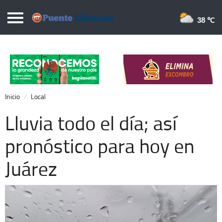
Puentelibre.mx
38 
Inicio
Local
Nacional
Inicio
Local
Opinión
Lluvia todo el día; así
Cronos
pronóstico para hoy en
Economía
Juárez
Espectáculos
Deportes
Extra +