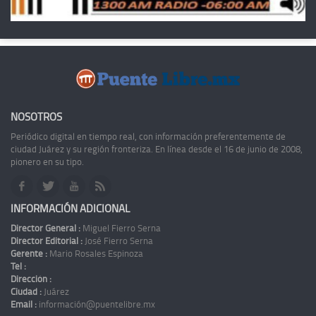
NOSOTROS
Periódico digital en tiempo real, con información preferentemente de
ciudad Juárez y su región fronteriza. En línea desde el 16 de junio de 2008,
pionero en su tipo.
INFORMACIÓN ADICIONAL
Director General :
Miguel Fierro Serna
Director Editorial :
José Fierro Serna
Gerente :
Mario Rosales Espinoza
Tel :
Dirección :
Ciudad :
Juárez
Email :
información@puentelibre.mx