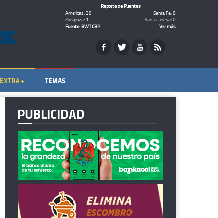
Reporte de Puentes
Americas: 28
Santa Fe: 8
Zaragoza: 1
Santa Teresa: 0
Fuente: BWT CBP
Ver más
EXTRA +
TEMAS
PUBLICIDAD