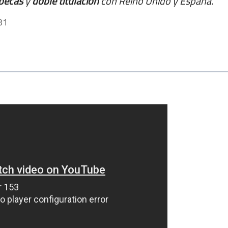
becas
y
doble titulación
con Reino Unido y España.
31