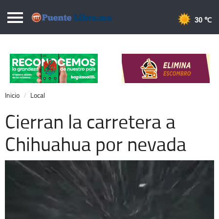
Puentelibre.mx
30 
Inicio
Local
Nacional
Inicio
Local
Opinión
Cierran la carretera a
Cronos
Chihuahua por nevada
Economía
Espectáculos
Deportes
Extra +