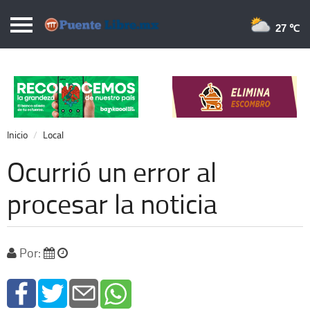
Puentelibre.mx
27 
Inicio
Local
Nacional
Inicio
Local
Opinión
Ocurrió un error al
Cronos
procesar la noticia
Economía
Espectáculos
Por:
Deportes
Extra +