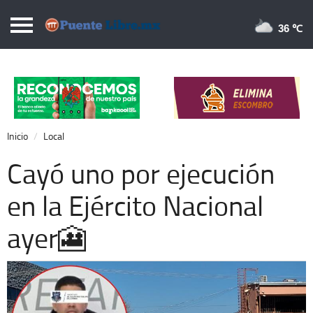
Puentelibre.mx
36 
Inicio
Local
Nacional
Inicio
Local
Opinión
Cayó uno por ejecución
Cronos
en la Ejército Nacional
Economía
ayer🎦
Espectáculos
Deportes
Extra +