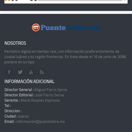
NOSOTROS
Periódico digital en tiempo real, con información preferentemente de
ciudad Juárez y su región fronteriza. En línea desde el 16 de junio de 2008,
pionero en su tipo.
INFORMACIÓN ADICIONAL
Director General :
Miguel Fierro Serna
Director Editorial :
José Fierro Serna
Gerente :
Mario Rosales Espinoza
Tel :
Dirección :
Ciudad :
Juárez
Email :
información@puentelibre.mx