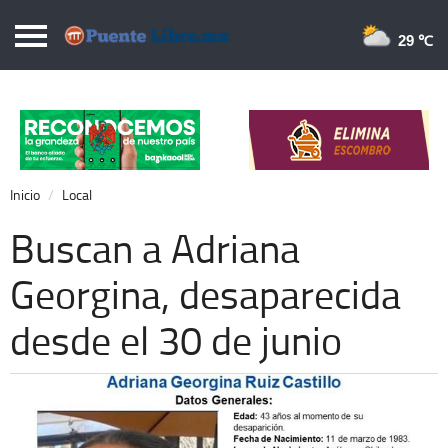
Puentelibre.mx
29 
Inicio
Local
Nacional
Inicio
Local
Opinión
Buscan a Adriana
Cronos
Georgina, desaparecida
Economía
desde el 30 de junio
Espectáculos
Deportes
Extra +