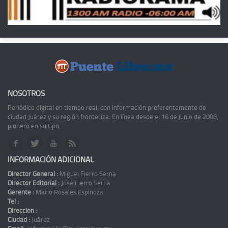
NOSOTROS
Periódico digital en tiempo real, con información preferentemente de
ciudad Juárez y su región fronteriza. En línea desde el 16 de junio de 2008,
pionero en su tipo.
INFORMACIÓN ADICIONAL
Director General :
Miguel Fierro Serna
Director Editorial :
José Fierro Serna
Gerente :
Mario Rosales Espinoza
Tel :
Dirección :
Ciudad :
Juárez