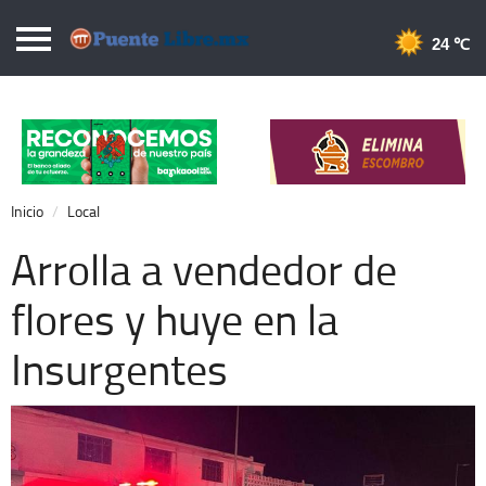
Puentelibre.mx
24 
Inicio
Local
Nacional
Inicio
Local
Opinión
Arrolla a vendedor de
Cronos
flores y huye en la
Economía
Insurgentes
Espectáculos
Deportes
Extra +