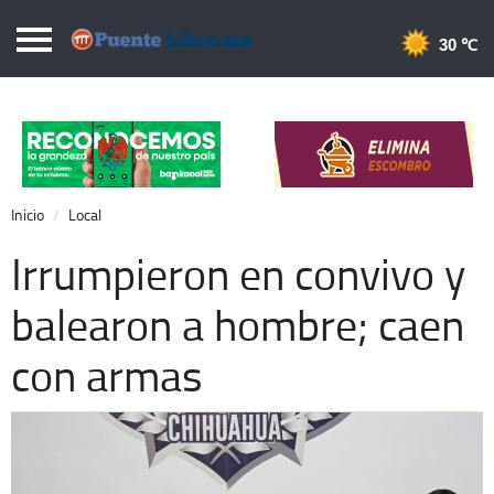
Puentelibre.mx
30 
Inicio
Local
Nacional
Inicio
Local
Opinión
Irrumpieron en convivo y
Cronos
balearon a hombre; caen
Economía
con armas
Espectáculos
Deportes
Extra +