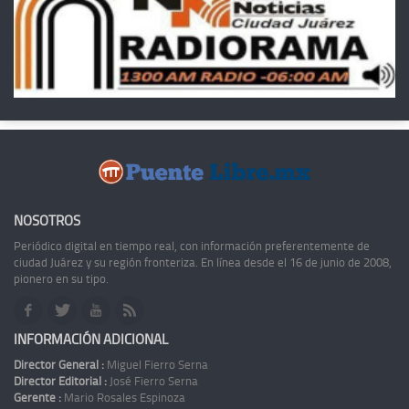
NOSOTROS
Periódico digital en tiempo real, con información preferentemente de
ciudad Juárez y su región fronteriza. En línea desde el 16 de junio de 2008,
pionero en su tipo.
INFORMACIÓN ADICIONAL
Director General :
Miguel Fierro Serna
Director Editorial :
José Fierro Serna
Gerente :
Mario Rosales Espinoza