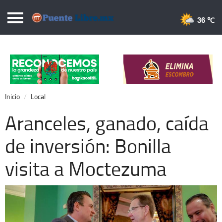
Puentelibre.mx
36 
Inicio
Local
Nacional
Inicio
Local
Opinión
Aranceles, ganado, caída
Cronos
de inversión: Bonilla
Economía
visita a Moctezuma
Espectáculos
Deportes
Extra +