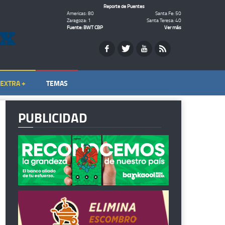
Reporte de Puentes
Americas: 80
Santa Fe: 50
Zaragoza: 1
Santa Teresa: 40
Fuente: BWT CBP
Ver más
EXTRA +
TEMAS
PUBLICIDAD