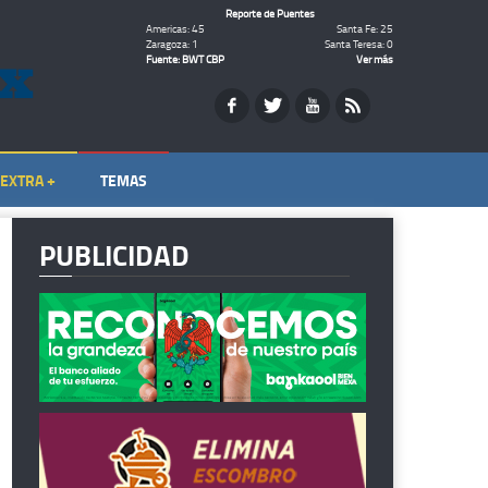
Reporte de Puentes
Americas: 45
Santa Fe: 25
Zaragoza: 1
Santa Teresa: 0
Fuente: BWT CBP
Ver más
EXTRA +
TEMAS
PUBLICIDAD