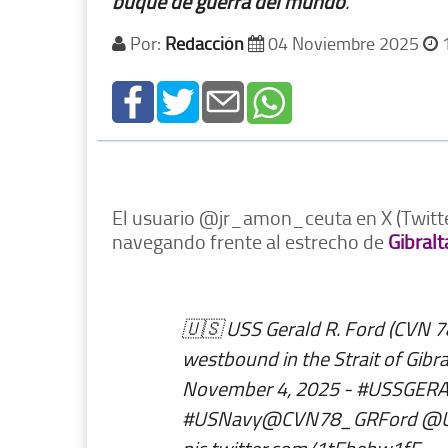
buque de guerra del mundo
.
Por:
Redacción
04 Noviembre 2025
1
El usuario @jr_amon_ceuta en X (Twitte
navegando frente al estrecho de
Gibralt
🇺🇸 USS Gerald R. Ford (CVN 78)
westbound in the Strait of Gibra
November 4, 2025 -
#USSGER
#USNavy
@CVN78_GRFord
@U