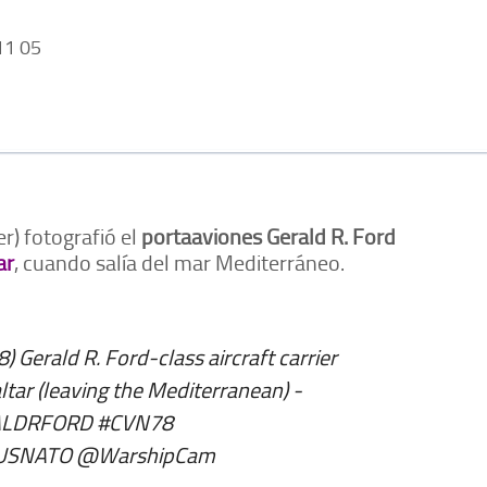
1 05
r) fotografió el
portaaviones Gerald R. Ford
ar
, cuando salía del mar Mediterráneo.
 Gerald R. Ford-class aircraft carrier
ltar (leaving the Mediterranean) -
ALDRFORD
#CVN78
SNATO
@WarshipCam