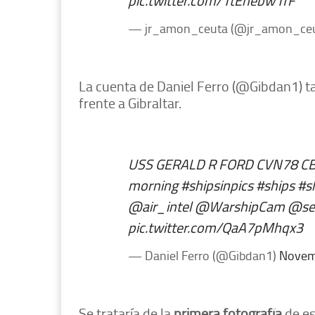
pic.twitter.com/1tEhebw1fF
— jr_amon_ceuta (@jr_amon_ce
La cuenta de Daniel Ferro (@Gibdan1) t
frente a Gibraltar.
USS GERALD R FORD CVN78 CBG 
morning
#shipsinpics
#ships
#s
@air_intel
@WarshipCam
@se
pic.twitter.com/QaA7pMhqx3
— Daniel Ferro (@Gibdan1)
Novem
Se trataría de la
primera fotografía
de es