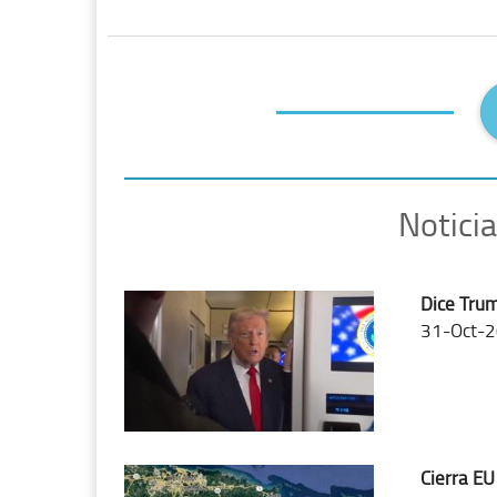
Notici
Dice Trum
31-Oct-2
Cierra EU