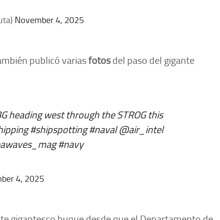
uta)
November 4, 2025
ambién publicó varias
fotos
del paso del gigante
heading west through the STROG this
hipping
#shipspotting
#naval
@air_intel
awaves_mag
#navy
ber 4, 2025
te gigantesco buque desde que el Departamento de