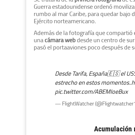
Guerra estadounidense ordenó movilizar
rumbo al mar Caribe, para quedar bajo 
Ejército norteamericano.
Además de la fotografía que compartió 
una
cámara web
desde un centro de su
pasó el portaaviones poco después de ser
Desde Tarifa, España🇪🇸 el US
estrecho en estos momentos..
h
pic.twitter.com/ABEMIoeBux
— FlightWatcher (@Flightwatcher
Acumulación m