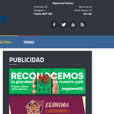
Reporte de Puentes
Americas: 60
Santa Fe: 65
Zaragoza: 1
Santa Teresa: 45
Fuente: BWT CBP
Ver más
EXTRA +
TEMAS
PUBLICIDAD