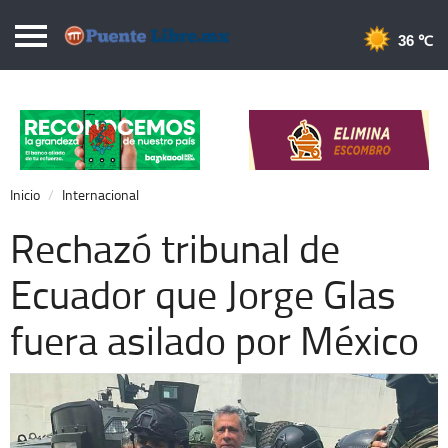
Puentelibre.mx
36 
Inicio
Local
Nacional
Inicio
Internacional
Opinión
Rechazó tribunal de
Cronos
Ecuador que Jorge Glas
Economía
fuera asilado por México
Espectáculos
Deportes
Extra +