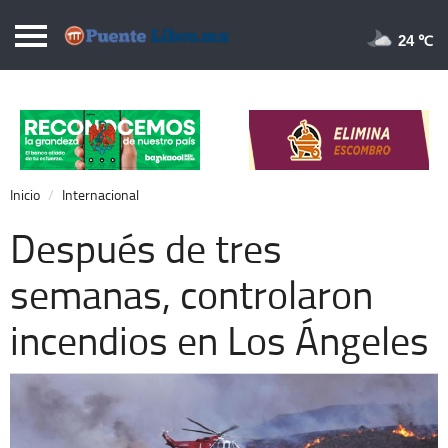
Puentelibre.mx
24 
Inicio
Local
Nacional
Inicio
Internacional
Opinión
Después de tres
Cronos
semanas, controlaron
Economía
incendios en Los Ángeles
Espectáculos
Deportes
Extra +