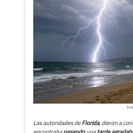
Imá
Las autoridades de
Florida
, dieron a c
encontraba
pasando
una
tarde
agradab