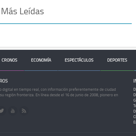
 Más Leídas
CRONOS
ECONOMÍA
ESPECTÁCULOS
DEPORTES
ROS
I
o digital en tiempo real, con información preferentemente de ciudad
D
 su región fronteriza. En línea desde el 16 de junio de 2008, pionero en
D
G
Te
D
C
E