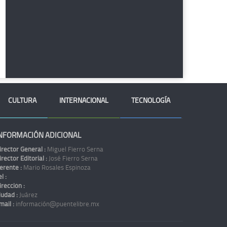
CULTURA
INTERNACIONAL
TECNOLOGÍA
NFORMACIÓN ADICIONAL
irector General :
Miguel Fierro Serna
irector Editorial :
José Fierro Serna
erente :
Mario Rosales Espinoza
l :
irección :
iudad :
Juárez
mail :
información@puentelibre.mx