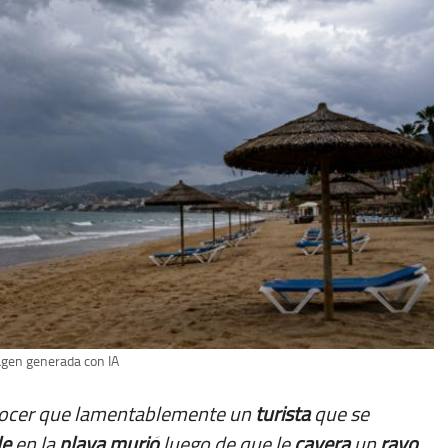
gen generada con IA
onocer que lamentablemente un
turista
que se
le
en la
playa
murió
luego de que le
cayera
un
rayo
.