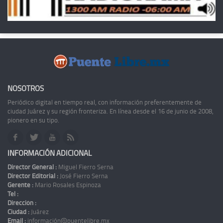
NOSOTROS
Periódico digital en tiempo real, con información preferentemente de
ciudad Juárez y su región fronteriza. En línea desde el 16 de junio de 2008,
pionero en su tipo.
INFORMACIÓN ADICIONAL
Director General :
Miguel Fierro Serna
Director Editorial :
José Fierro Serna
Gerente :
Mario Rosales Espinoza
Tel :
Dirección :
Ciudad :
Juárez
Email :
información@puentelibre.mx