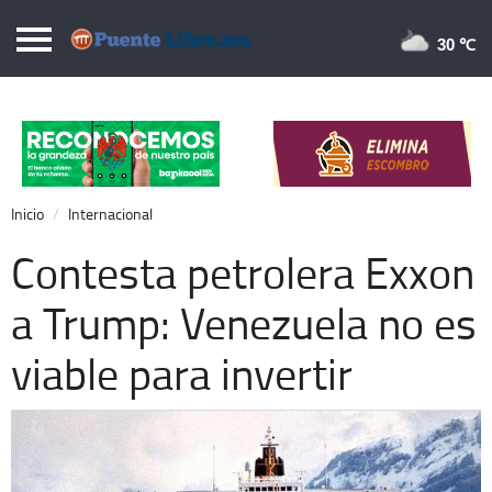
Puentelibre.mx
30 
Inicio
Local
Nacional
Inicio
Internacional
Opinión
Contesta petrolera Exxon
Cronos
a Trump: Venezuela no es
Economía
viable para invertir
Espectáculos
Deportes
Extra +