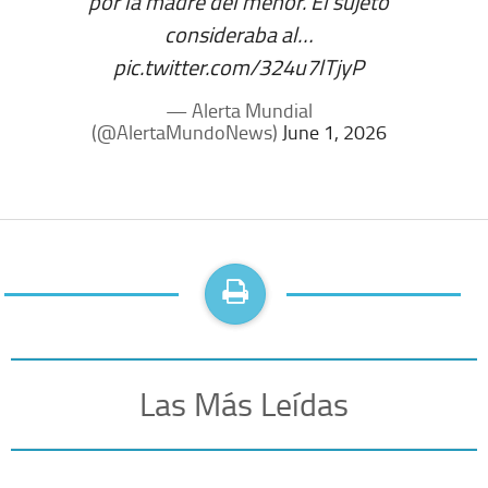
por la madre del menor. El sujeto
consideraba al…
pic.twitter.com/324u7lTjyP
— Alerta Mundial
(@AlertaMundoNews)
June 1, 2026
Las Más Leídas