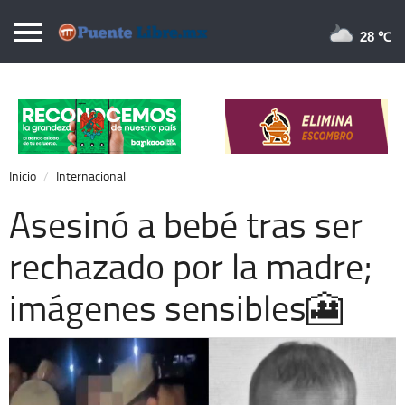
Puentelibre.mx
28 
Inicio
Local
Nacional
Inicio
Internacional
Opinión
Asesinó a bebé tras ser
Cronos
rechazado por la madre;
Economía
imágenes sensibles🎦
Espectáculos
Deportes
Extra +