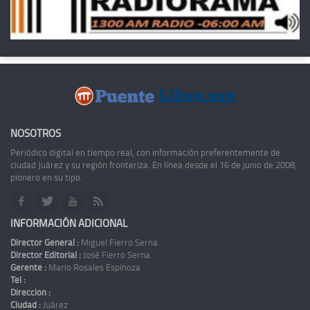
NOSOTROS
Periódico digital en tiempo real, con información preferentemente de
ciudad Juárez y su región fronteriza. En línea desde el 16 de junio de 2008,
pionero en su tipo.
INFORMACIÓN ADICIONAL
Director General :
Miguel Fierro Serna
Director Editorial :
José Fierro Serna
Gerente :
Mario Rosales Espinoza
Tel :
Dirección :
Ciudad :
Juárez