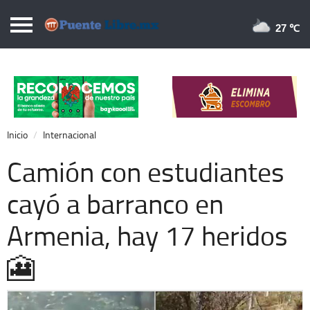
Puentelibre.mx
27 
Inicio
Local
Nacional
Inicio
Internacional
Opinión
Camión con estudiantes
Cronos
cayó a barranco en
Economía
Armenia, hay 17 heridos
Espectáculos
Deportes
🎦
Extra +