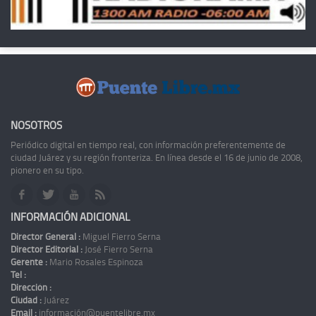
NOSOTROS
Periódico digital en tiempo real, con información preferentemente de
ciudad Juárez y su región fronteriza. En línea desde el 16 de junio de 2008,
pionero en su tipo.
INFORMACIÓN ADICIONAL
Director General :
Miguel Fierro Serna
Director Editorial :
José Fierro Serna
Gerente :
Mario Rosales Espinoza
Tel :
Dirección :
Ciudad :
Juárez
Email :
información@puentelibre.mx