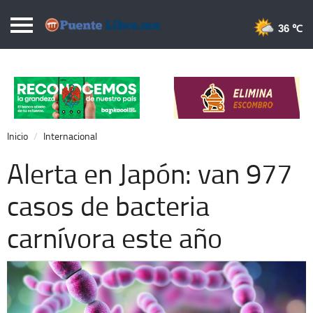
Puentelibre.mx
36 
Inicio
Local
Nacional
Inicio
Internacional
Opinión
Alerta en Japón: van 977
Cronos
casos de bacteria
Economía
carnívora este año
Espectáculos
Deportes
Extra +