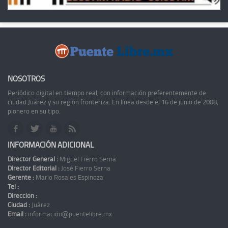
NOSOTROS
Periódico digital en tiempo real, con información preferentemente de
ciudad Juárez y su región fronteriza. En línea desde el 16 de junio de 2008,
pionero en su tipo.
INFORMACIÓN ADICIONAL
Director General :
Miguel Fierro Serna
Director Editorial :
José Fierro Serna
Gerente :
Mario Rosales Espinoza
Tel :
Dirección :
Ciudad :
Juárez
Email :
información@puentelibre.mx