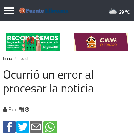
Puentelibre.mx
29 
Inicio
Local
Nacional
Inicio
Local
Opinión
Ocurrió un error al
Cronos
procesar la noticia
Economía
Espectáculos
Por:
Deportes
Extra +