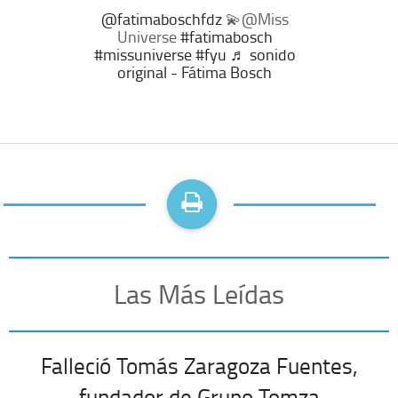
@fatimaboschfdz
💫@Miss
Universe
#fatimabosch
#missuniverse
#fyu
♬ sonido
original - Fátima Bosch
Las Más Leídas
Falleció Tomás Zaragoza Fuentes,
fundador de Grupo Tomza