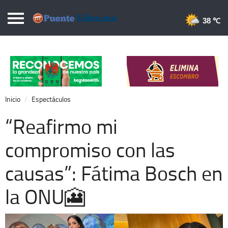
Puentelibre.mx
38 
Inicio
Local
Nacional
Inicio
Espectáculos
Opinión
“Reafirmo mi
Cronos
compromiso con las
Economía
causas”: Fátima Bosch en
Espectáculos
Deportes
la ONU🎦
Extra +