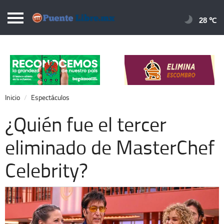
Puentelibre.mx
28 
Inicio
Local
Nacional
Inicio
Espectáculos
Opinión
¿Quién fue el tercer
Cronos
eliminado de MasterChef
Economía
Celebrity?
Espectáculos
Deportes
Extra +