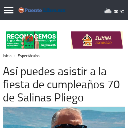
Puentelibre.mx
30 
Inicio
Local
Nacional
Inicio
Espectáculos
Opinión
Así puedes asistir a la
Cronos
fiesta de cumpleaños 70
Economía
de Salinas Pliego
Espectáculos
Deportes
Extra +