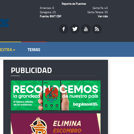
Reporte de Puentes
Americas: 0
Santa Fe: 45
Zaragoza: 25
Santa Teresa: 35
Fuente: BWT CBP
Ver más
EXTRA +
TEMAS
PUBLICIDAD