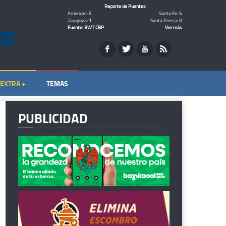
Reporte de Puentes
Americas: 5
Santa Fe: 5
Zaragoza: 1
Santa Teresa: 0
Fuente: BWT CBP
Ver más
EXTRA +
TEMAS
PUBLICIDAD