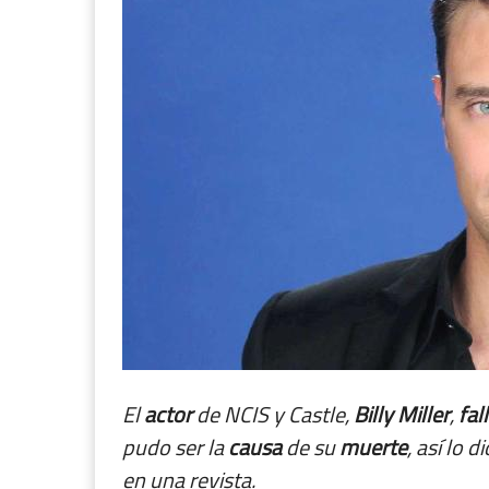
El
actor
de NCIS y Castle,
Billy Miller
,
fal
pudo ser la
causa
de su
muerte
, así lo 
en una revista.