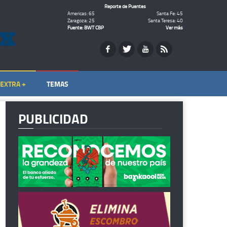
Reporte de Puentes
Americas: 65
Santa Fe: 45
Zaragoza: 25
Santa Teresa: 40
Fuente: BWT CBP
Ver más
EXTRA +
TEMAS
PUBLICIDAD