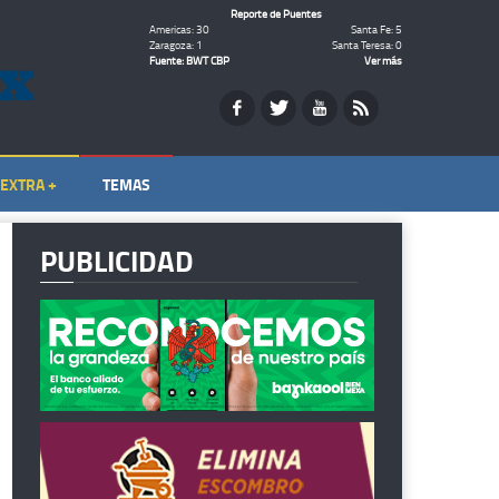
Reporte de Puentes
Americas: 30
Santa Fe: 5
Zaragoza: 1
Santa Teresa: 0
Fuente: BWT CBP
Ver más
EXTRA +
TEMAS
PUBLICIDAD