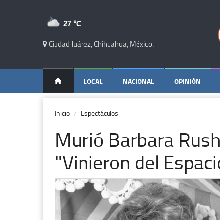
27 ℃
Ciudad Juárez, Chihuahua, México.
LOCAL
NACIONAL
OPINIÓN
Inicio
Espectáculos
Murió Barbara Rush,
"Vinieron del Espaci