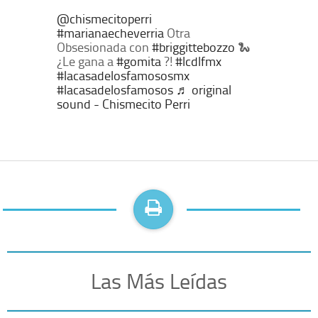
@chismecitoperri
#marianaecheverria
Otra
Obsesionada con
#briggittebozzo
🐍
¿Le gana a
#gomita
?!
#lcdlfmx
#lacasadelosfamososmx
#lacasadelosfamosos
♬ original
sound - Chismecito Perri
Las Más Leídas