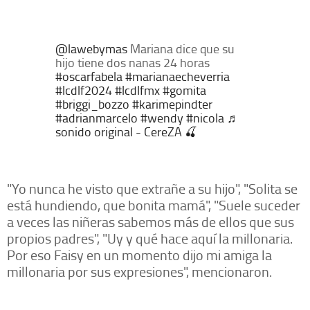
@lawebymas
Mariana dice que su
hijo tiene dos nanas 24 horas
#oscarfabela
#marianaecheverria
#lcdlf2024
#lcdlfmx
#gomita
#briggi_bozzo
#karimepindter
#adrianmarcelo
#wendy
#nicola
♬
sonido original - CereZA 🍒
"Yo nunca he visto que extrañe a su hijo", "Solita se
está hundiendo, que bonita mamá", "Suele suceder
a veces las niñeras sabemos más de ellos que sus
propios padres", "Uy y qué hace aquí la millonaria.
Por eso Faisy en un momento dijo mi amiga la
millonaria por sus expresiones", mencionaron.