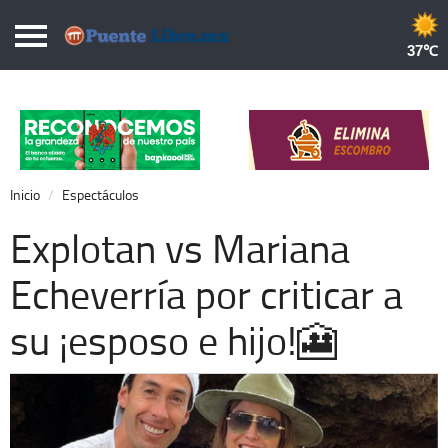
Puentelibre.mx
37
Inicio
Local
Nacional
Inicio
Espectáculos
Opinión
Explotan vs Mariana
Cronos
Echeverría por criticar a
Economía
su ¡esposo e hijo!🎦
Espectáculos
Deportes
Extra +