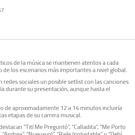
57
ticos de la música se mantienen atentos a cada
o de los escenarios más importantes a nivel global.
n redes sociales un posible setlist con las canciones
ría durante su presentación, aunque hasta el
rio de aproximadamente 12 a 14 minutos incluiría
tas etapas de su carrera musical.
stacan “Tití Me Preguntó”, “Calladita”, “Me Porto
, “Andrea”, “Nuevayol”, “Baile Inolvidable” y “Debí