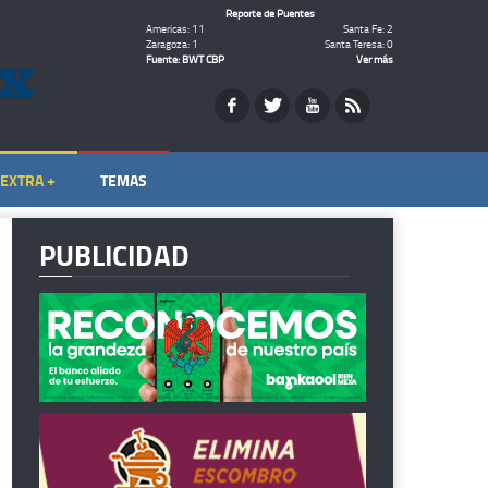
Reporte de Puentes
Americas: 11
Santa Fe: 2
Zaragoza: 1
Santa Teresa: 0
Fuente: BWT CBP
Ver más
EXTRA +
TEMAS
PUBLICIDAD