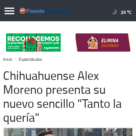
Puentelibre.mx
24 
Inicio
Local
Nacional
Inicio
Espectáculos
Opinión
Chihuahuense Alex
Cronos
Moreno presenta su
Economía
nuevo sencillo "Tanto la
Espectáculos
Deportes
quería"
Extra +