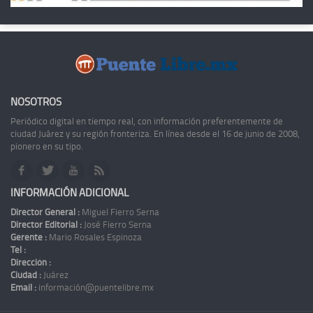
NOSOTROS
Periódico digital en tiempo real, con información preferentemente de
ciudad Juárez y su región fronteriza. En línea desde el 16 de junio de 2008,
pionero en su tipo.
INFORMACIÓN ADICIONAL
Director General :
Miguel Fierro Serna
Director Editorial :
José Fierro Serna
Gerente :
Mario Rosales Espinoza
Tel :
Dirección :
Ciudad :
Juárez
Email :
información@puentelibre.mx