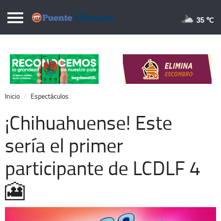
Puentelibre.mx
35 
Inicio
Local
Nacional
Inicio
Espectáculos
Opinión
¡Chihuahuense! Este
Cronos
sería el primer
Economía
participante de LCDLF 4
Espectáculos
Deportes
🎦
Extra +