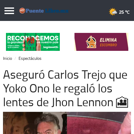
Puentelibre.mx
25 
Inicio
Local
Nacional
Inicio
Espectáculos
Opinión
Aseguró Carlos Trejo que
Cronos
Yoko Ono le regaló los
Economía
lentes de Jhon Lennon 🎦
Espectáculos
Deportes
Extra +