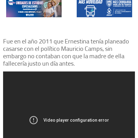
Fue en el año 2011 que Ernestina tenía planeado
casarse con el político Mauricio Camps, sin
embargo no contaban con que la madre de ella
fallecería justo un día antes.