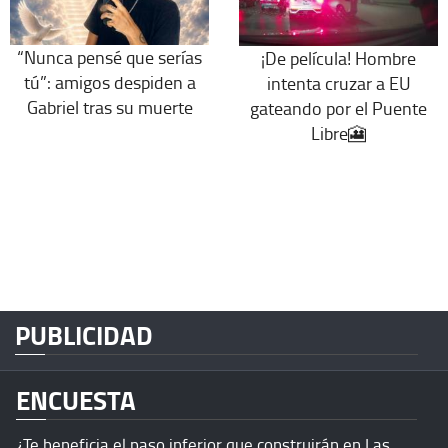
“Nunca pensé que serías
¡De película! Hombre
tú”: amigos despiden a
intenta cruzar a EU
Gabriel tras su muerte
gateando por el Puente
Libre🎦
PUBLICIDAD
ENCUESTA
¿Te beneficia el paso inferior que construirán en Las