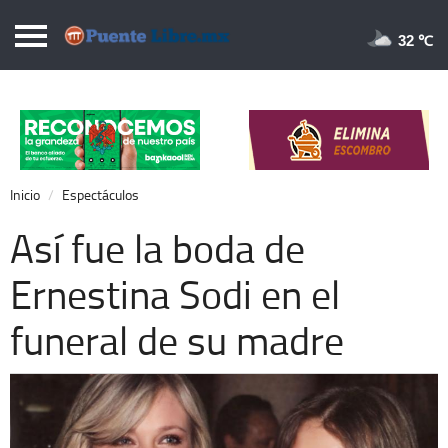
Puentelibre.mx
32 
Inicio
Local
Nacional
Inicio
Espectáculos
Opinión
Así fue la boda de
Cronos
Ernestina Sodi en el
Economía
funeral de su madre
Espectáculos
Deportes
Extra +