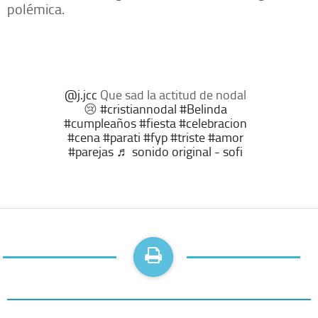
polémica.
@j.jcc
Que sad la actitud de nodal
😢
#cristiannodal
#Belinda
#cumpleaños
#fiesta
#celebracion
#cena
#parati
#fyp
#triste
#amor
#parejas
♬ sonido original - sofi