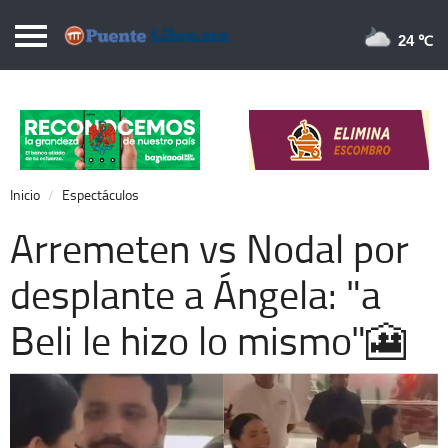
Puentelibre.mx
24 
Inicio
Local
Nacional
Inicio
Espectáculos
Opinión
Arremeten vs Nodal por
Cronos
desplante a Ángela: "a
Economía
Beli le hizo lo mismo"🎦
Espectáculos
Deportes
Extra +