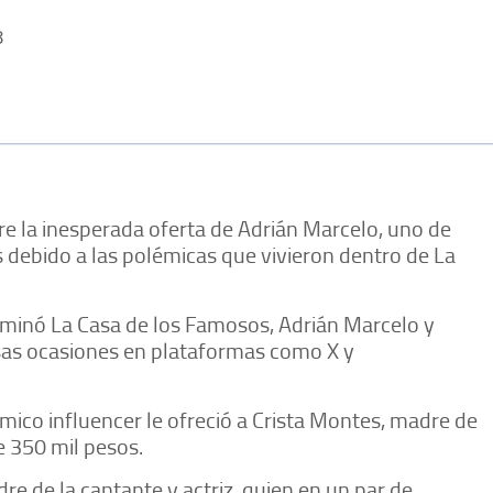
8
e la inesperada oferta de Adrián Marcelo, uno de
debido a las polémicas que vivieron dentro de La
minó La Casa de los Famosos, Adrián Marcelo y
sas ocasiones en plataformas como X y
mico influencer le ofreció a Crista Montes, madre de
e 350 mil pesos.
re de la cantante y actriz, quien en un par de