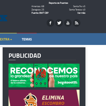
Reporte de Puentes
Americas: 68
Santa Fe: 45
Zaragoza: 25
Santa Teresa: 40
Fuente: BWT CBP
Ver más
EXTRA +
TEMAS
PUBLICIDAD