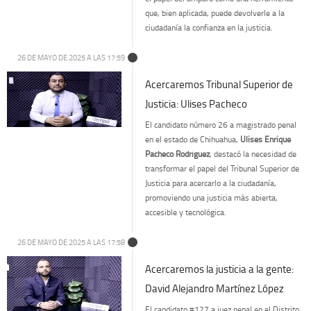
que, bien aplicada, puede devolverle a la
ciudadanía la confianza en la justicia.
26 DE MAYO DE 2025 A LAS 17:59
Acercaremos Tribunal Superior de
Justicia: Ulises Pacheco
El candidato número 26 a magistrado penal
en el estado de Chihuahua,
Ulises Enrique
Pacheco Rodríguez
, destacó la necesidad de
transformar el papel del Tribunal Superior de
Justicia para acercarlo a la ciudadanía,
promoviendo una justicia más abierta,
accesible y tecnológica.
26 DE MAYO DE 2025 A LAS 17:58
Acercaremos la justicia a la gente:
David Alejandro Martínez López
El candidato #127 a juez penal en el Distrito