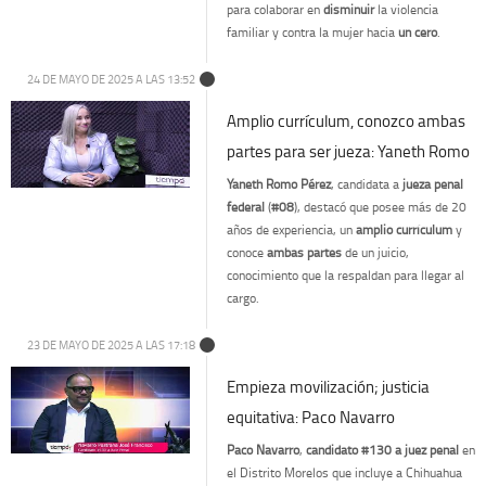
para colaborar en
disminuir
la violencia
familiar y contra la mujer hacia
un cero
.
24 DE MAYO DE 2025 A LAS 13:52
Amplio currículum, conozco ambas
partes para ser jueza: Yaneth Romo
Yaneth Romo Pérez
, candidata a
jueza penal
federal
(
#08
), destacó que posee más de 20
años de experiencia, un
amplio currículum
y
conoce
ambas partes
de un juicio,
conocimiento que la respaldan para llegar al
cargo.
23 DE MAYO DE 2025 A LAS 17:18
Empieza movilización; justicia
equitativa: Paco Navarro
Paco Navarro
,
candidato #130 a juez penal
en
el Distrito Morelos que incluye a Chihuahua