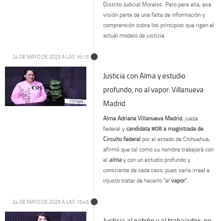
Distrito Judicial Morelos. Pero para ella, esa
visión parte de una falta de información y
comprensión sobre los principios que rigen el
actual modelo de justicia.
24 DE MAYO DE 2025 A LAS 16:15
Justicia con Alma y estudio
profundo, no al vapor: Villanueva
Madrid
Alma Adriana Villanueva Madrid
, jueza
federal y
candidata #08 a magistrada de
Circuito federal
por el estado de Chihuahua,
afirmó que tal como su nombre trabajará con
el
alma
y con un estudio profundo y
consciente de cada caso, pues sería irreal e
injusto tratar de hacerlo “al
vapor
”.
24 DE MAYO DE 2025 A LAS 15:45
Justicia al patrón y al trabajador; no