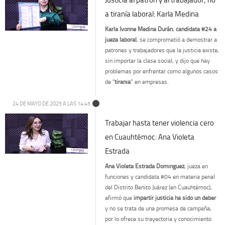
a tiranía laboral: Karla Medina
Karla Ivonne Medina Durán
,
candidata #24 a
jueza laboral
, se comprometió a demostrar a
patrones y trabajadores que la justicia existe,
sin importar la clase social, y dijo que hay
problemas por enfrentar como algunos casos
de “
tiranía
” en empresas.
24 DE MAYO DE 2025 A LAS 14:45
Trabajar hasta tener violencia cero
en Cuauhtémoc: Ana Violeta
Estrada
Ana Violeta Estrada Domínguez
, jueza en
funciones y candidata #04 en materia penal
del Distrito Benito Juárez (en Cuauhtémoc),
afirmó que
impartir justicia ha sido un deber
y no se trata de una promesa de campaña,
por lo ofrece su trayectoria y conocimiento