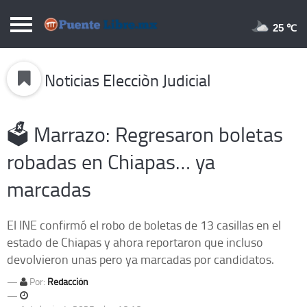
Puentelibre.mx
25 
Inicio
Noticias Elecciòn Judicial
Local
Nacional
🗳️ Marrazo: Regresaron boletas
Opinión
robadas en Chiapas… ya
Cronos
marcadas
Economía
Espectáculos
El INE confirmó el robo de boletas de 13 casillas en el
estado de Chiapas y ahora reportaron que incluso
Deportes
devolvieron unas pero ya marcadas por candidatos.
Extra +
Por:
Redacción