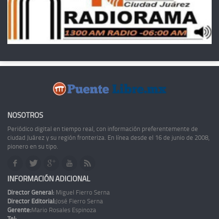
NOSOTROS
Periódico digital en tiempo real, con información preferentemente de
ciudad Juárez y su región fronteriza. En línea desde el 16 de junio de 2008,
pionero en su tipo.
INFORMACIÓN ADICIONAL
Director General:
Miguel Fierro Serna
Director Editorial:
José Fierro Serna
Gerente:
Mario Rosales Espinoza
Tel: