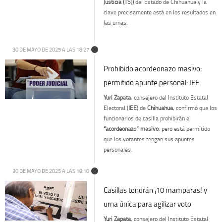
Justicia (TSJ)
del Estado de Chihuahua y la
clave precisamente está en los resultados en
las urnas.
30 DE MAYO DE 2025 A LAS 18:27
Prohibido acordeonazo masivo;
permitido apunte personal: IEE
Yuri Zapata
, consejero del Instituto Estatal
Electoral (
IEE
) de
Chihuahua
, confirmó que los
funcionarios de casilla prohibirán el
“acordeonazo” masivo
, pero está permitido
que los votantes tengan sus apuntes
personales.
30 DE MAYO DE 2025 A LAS 18:10
Casillas tendrán ¡10 mamparas! y
urna única para agilizar voto
Yuri Zapata
, consejero del Instituto Estatal