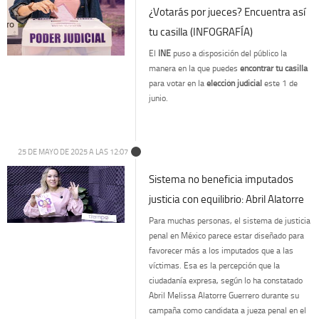
¿Votarás por jueces? Encuentra así
tu casilla (INFOGRAFÍA)
El
INE
puso a disposición del público la
manera en la que puedes
encontrar tu casilla
para votar en la
elección judicial
este 1 de
junio.
25 DE MAYO DE 2025 A LAS 12:07
Sistema no beneficia imputados
justicia con equilibrio: Abril Alatorre
Para muchas personas, el sistema de justicia
penal en México parece estar diseñado para
favorecer más a los imputados que a las
víctimas. Esa es la percepción que la
ciudadanía expresa, según lo ha constatado
Abril Melissa Alatorre Guerrero durante su
campaña como candidata a jueza penal en el