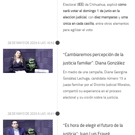
Electoral (
IEE
) de Chihuahua, explicó
cómo
será votar el domingo 1 de junio en la
elección judicial
, con
diez mamparas
y
urna
única en cada casilla
, entre otros elementos
para agilizar el voto.
28 DE MAYO DE 2025 A LAS 16:53
“Cambiaremos percepción de la
justicia familiar": Diana González
En medio de una campaña, Diana Georgina
González Lechuga, candidata número 15 a
jueza familiar por el Distrito Judicial Morelos,
compartió su experiencia en el proceso
electoral y su visión sobre la justicia.
28 DE MAYO DE 2025 A LAS 16:51
“Es hora de elegir el futuro de la
justicia”: Juan Luis Frayré