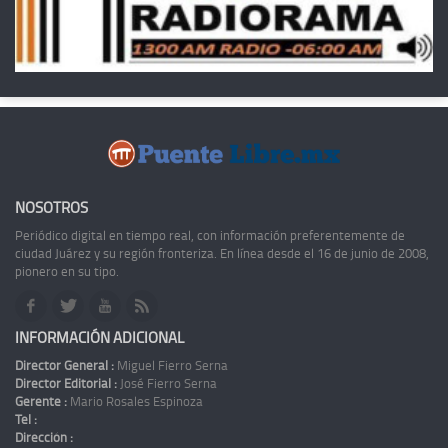
NOSOTROS
Periódico digital en tiempo real, con información preferentemente de
ciudad Juárez y su región fronteriza. En línea desde el 16 de junio de 2008,
pionero en su tipo.
INFORMACIÓN ADICIONAL
Director General :
Miguel Fierro Serna
Director Editorial :
José Fierro Serna
Gerente :
Mario Rosales Espinoza
Tel :
Dirección :