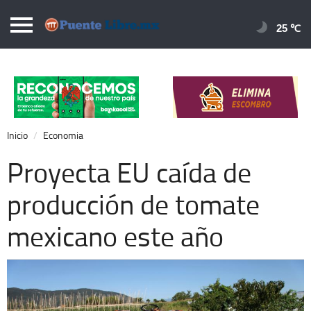
Puentelibre.mx
25 
Inicio
Local
Nacional
Inicio
Economia
Opinión
Proyecta EU caída de
Cronos
producción de tomate
Economía
mexicano este año
Espectáculos
Deportes
Extra +