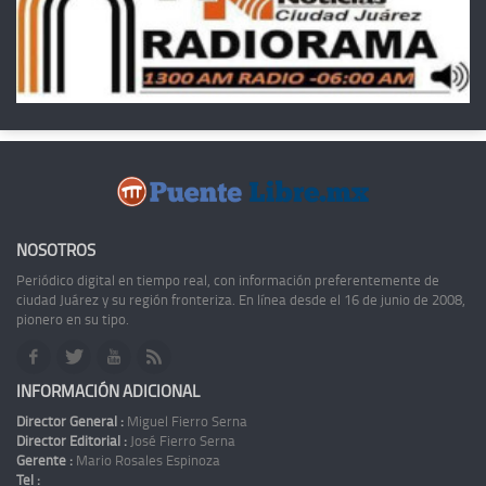
NOSOTROS
Periódico digital en tiempo real, con información preferentemente de
ciudad Juárez y su región fronteriza. En línea desde el 16 de junio de 2008,
pionero en su tipo.
INFORMACIÓN ADICIONAL
Director General :
Miguel Fierro Serna
Director Editorial :
José Fierro Serna
Gerente :
Mario Rosales Espinoza
Tel :