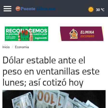
Puentelibre.mx
30 
Inicio
Local
Nacional
Inicio
Economia
Opinión
Dólar estable ante el
Cronos
peso en ventanillas este
Economía
lunes; así cotizó hoy
Espectáculos
Deportes
Extra +