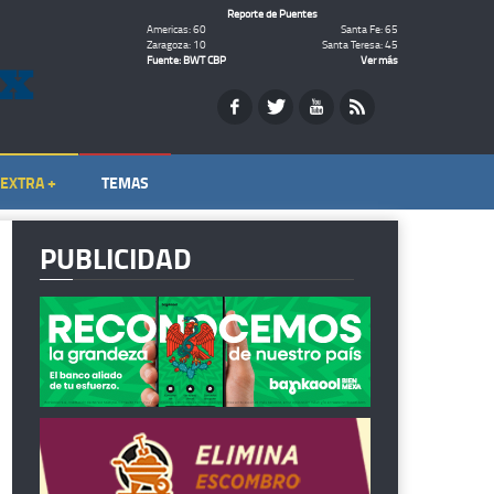
Reporte de Puentes
Americas: 60
Santa Fe: 65
Zaragoza: 10
Santa Teresa: 45
Fuente: BWT CBP
Ver más
EXTRA +
TEMAS
PUBLICIDAD