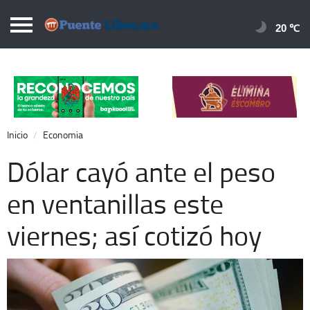
Puentelibre.mx
20 
Inicio
Local
Nacional
Inicio
Economia
Opinión
Dólar cayó ante el peso
Cronos
en ventanillas este
Economía
viernes; así cotizó hoy
Espectáculos
Deportes
Extra +