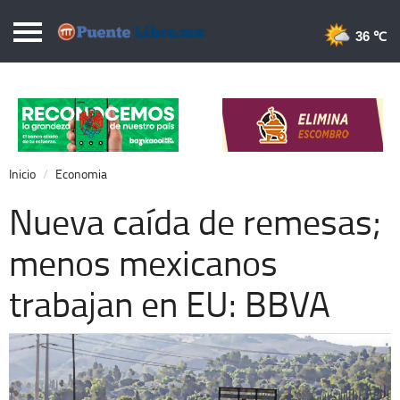
Puentelibre.mx
36 
Inicio
Local
Nacional
Inicio
Economia
Opinión
Nueva caída de remesas;
Cronos
menos mexicanos
Economía
trabajan en EU: BBVA
Espectáculos
Deportes
Extra +